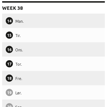
WEEK 38
14
Man.
15
Tir.
16
Ons.
17
Tor.
18
Fre.
19
Lør.