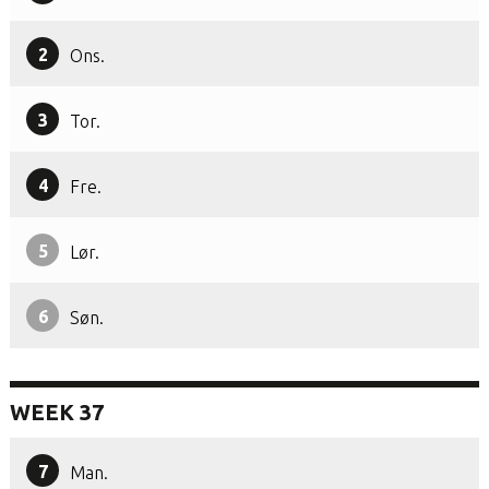
2
Ons.
3
Tor.
4
Fre.
5
Lør.
6
Søn.
WEEK 37
7
Man.