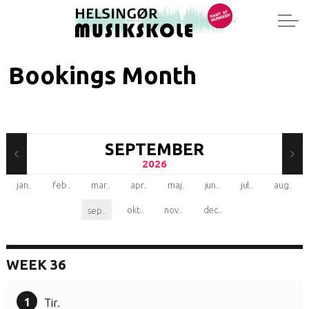
Bookings Month
SEPTEMBER
2026
jan.
.
feb.
.
mar.
.
apr.
.
maj
.
jun.
.
jul.
.
aug.
.
okt.
.
nov.
.
dec.
.
sep.
.
WEEK 36
1
Tir.