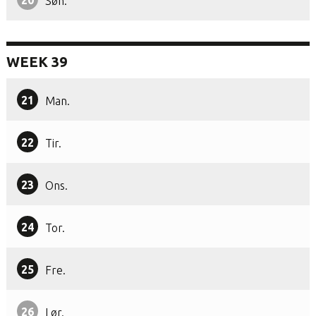
20
Søn.
WEEK 39
21
Man.
22
Tir.
23
Ons.
24
Tor.
25
Fre.
26
Lør.