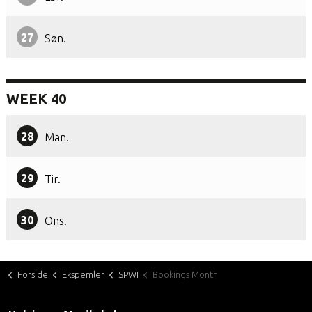
27
Søn.
WEEK 40
28
Man.
29
Tir.
30
Ons.
Forside
Ekspemler
SPWI
Bookings Month