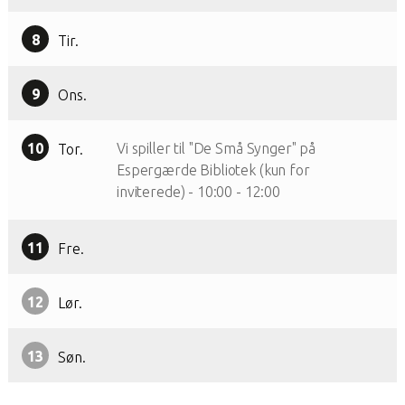
8
Tir.
9
Ons.
10
Vi spiller til "De Små Synger" på
Tor.
Espergærde Bibliotek (kun for
inviterede)
-
10:00
-
12:00
11
Fre.
12
Lør.
13
Søn.