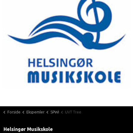
Forside
Ekspemler
SPWI
UVT Tree
Helsingør Musikskole