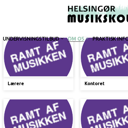
UNDERVISNINGSTILBUD
OM OS
PRAKTISK INF
Lærere
Kontoret