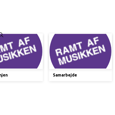
njen
Samarbejde