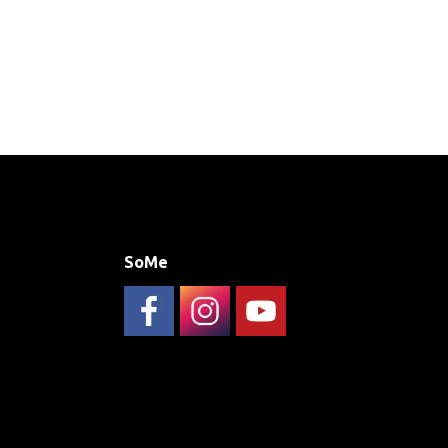
SoMe
Følg musikskolen på FaceBook
Musikskolen på Instagram
Helsingør Musikskoles YouTub