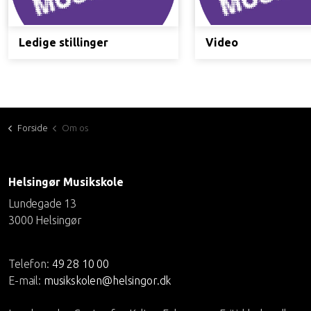
Ledige stillinger
Video
Forside
Om os
Helsingør Musikskole
Lundegade 13
3000 Helsingør
Telefon:
49 28 10 00
E-mail:
musikskolen@helsingor.dk