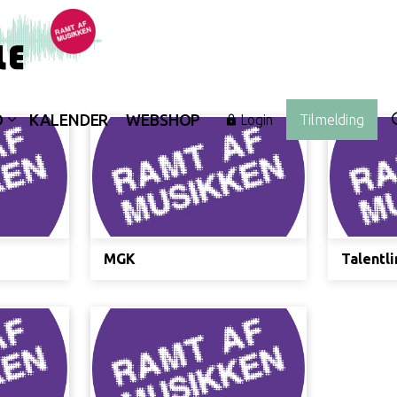
O
KALENDER
WEBSHOP
Login
Tilmelding
MGK
Talentli