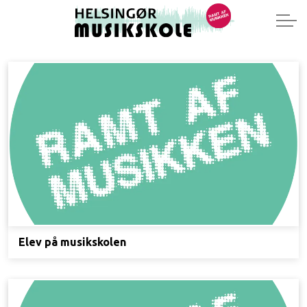
Elev på musikskolen